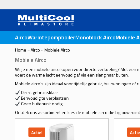
MultiCoo
Airco
Warmtepompboiler
Monoblock Airco
Mobiele A
Home
»
Airco
»
Mobiele Airco
Mobiele Airco
Wil je een mobiele airco kopen voor directe verkoeling? Met een mo
voert de warme lucht eenvoudig af via een slang naar buiten.
Mobiele airco’s zijn ideaal voor tijdelijk gebruik, huurwoningen of 
Direct gebruiksklaar
Eenvoudig te verplaatsen
Geen buitenunit nodig
Ontdek ons assortiment en kies de mobiele airco die bij jouw ruimt
Actie!
Actie