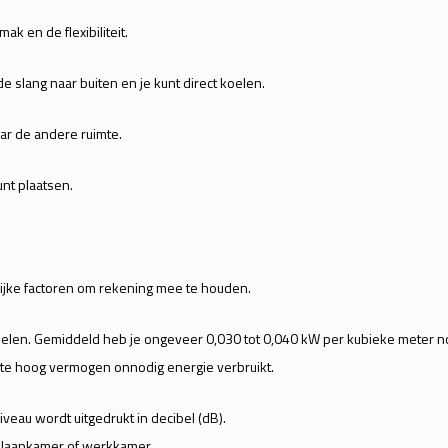
k en de flexibiliteit.
 de slang naar buiten en je kunt direct koelen.
aar de andere ruimte.
unt plaatsen.
ngrijke factoren om rekening mee te houden.
oelen. Gemiddeld heb je ongeveer 0,030 tot 0,040 kW per kubieke meter n
 te hoog vermogen onnodig energie verbruikt.
iveau wordt uitgedrukt in decibel (dB).
n slaapkamer of werkkamer.