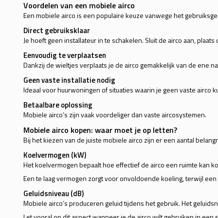
Voordelen van een mobiele airco
Een mobiele airco is een populaire keuze vanwege het gebruiksgema
Direct gebruiksklaar
Je hoeft geen installateur in te schakelen. Sluit de airco aan, plaats
Eenvoudig te verplaatsen
Dankzij de wieltjes verplaats je de airco gemakkelijk van de ene n
Geen vaste installatie nodig
Ideaal voor huurwoningen of situaties waarin je geen vaste airco k
Betaalbare oplossing
Mobiele airco’s zijn vaak voordeliger dan vaste aircosystemen.
Mobiele airco kopen: waar moet je op letten?
Bij het kiezen van de juiste mobiele airco zijn er een aantal bela
Koelvermogen (kW)
Het koelvermogen bepaalt hoe effectief de airco een ruimte kan k
Een te laag vermogen zorgt voor onvoldoende koeling, terwijl een
Geluidsniveau (dB)
Mobiele airco’s produceren geluid tijdens het gebruik. Het geluidsn
Let vooral op dit aspect wanneer je de airco wilt gebruiken in ee