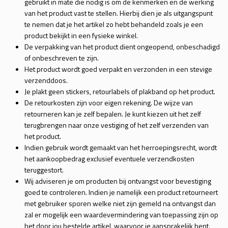
gebruikt in mate die nodig is om de kenmerken en de werking
van het product vast te stellen. Hierbij dien je als uitgangspunt
te nemen dat je het artikel zo hebt behandeld zoals je een
product bekijkt in een fysieke winkel.
De verpakking van het product dient ongeopend, onbeschadigd
of onbeschreven te zijn.
Het product wordt goed verpakt en verzonden in een stevige
verzenddoos.
Je plakt geen stickers, retourlabels of plakband op het product.
De retourkosten zijn voor eigen rekening. De wijze van
retourneren kan je zelf bepalen. Je kunt kiezen uit het zelf
terugbrengen naar onze vestiging of het zelf verzenden van
het product.
Indien gebruik wordt gemaakt van het herroepingsrecht, wordt
het aankoopbedrag exclusief eventuele verzendkosten
teruggestort.
Wij adviseren je om producten bij ontvangst voor bevestiging
goed te controleren. Indien je namelijk een product retourneert
met gebruiker sporen welke niet zijn gemeld na ontvangst dan
zal er mogelijk een waardevermindering van toepassing zijn op
het door jou bestelde artikel, waarvoor je aansprakelijk bent.