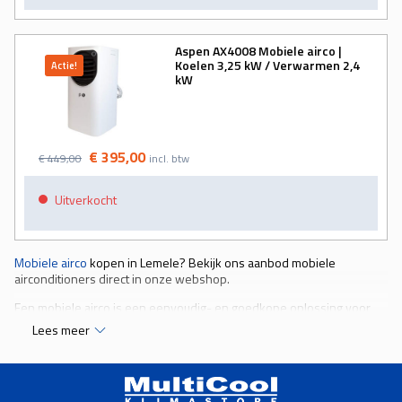
Aspen AX4008 Mobiele airco |
Koelen 3,25 kW / Verwarmen 2,4
Actie!
kW
€ 395,00
€ 449,00
incl. btw
Uitverkocht
Mobiele airco
kopen in Lemele? Bekijk ons aanbod mobiele
airconditioners direct in onze webshop.
Een mobiele airco is een eenvoudig- en goedkope oplossing voor
verkoelen. De airco is verrijdbaar en kunt u daarom plaatsen waar u
Lees meer
hem nodig heeft. Er is geen verdere installatie nodig. Wel moet de
portable airco in de buurt staan van een raam of deur wegens de
afvoerslang. Via deze afvoerslang wordt de warme lucht naar buiten
geleid.