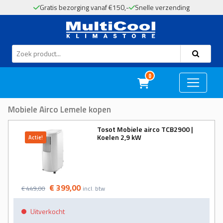
Gratis bezorging vanaf €150,-
Snelle verzending
MultiCool
0
Mobiele Airco Lemele kopen
Tosot Mobiele airco TCB2900 |
Koelen 2,9 kW
Actie!
€ 399,00
€ 449,00
incl. btw
Uitverkocht