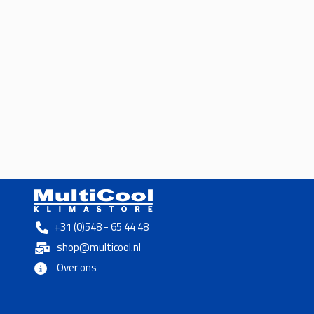
+31 (0)548 - 65 44 48
shop@multicool.nl
Over ons