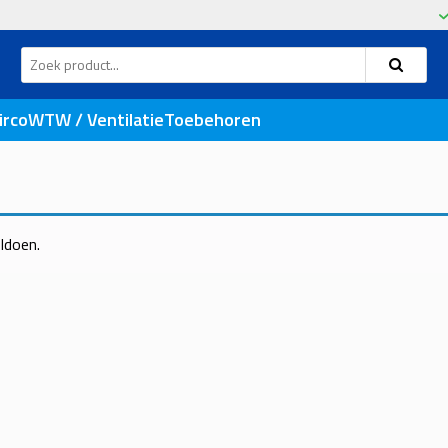
l
irco
WTW / Ventilatie
Toebehoren
ldoen.