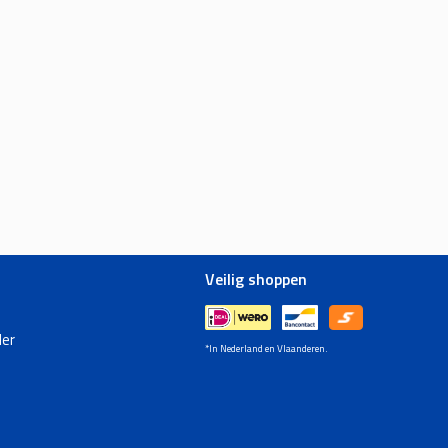
Veilig shoppen
er
*In Nederland en Vlaanderen.