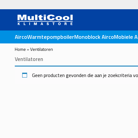
MultiCoo
Airco
Warmtepompboiler
Monoblock Airco
Mobiele A
Home
»
Ventilatoren
Ventilatoren
Geen producten gevonden die aan je zoekcriteria vo